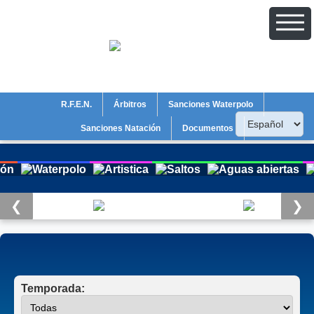
R.F.E.N.
Árbitros
Sanciones Waterpolo
Sanciones Natación
Documentos
❮
❯
Temporada: