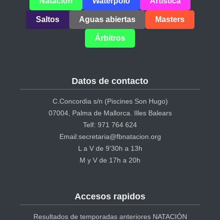
Natación
Waterpolo
Artística
Saltos
Aguas abiertas
Masters
Árbitros
Datos de contacto
C.Concordia s/n (Piscines Son Hugo)
07004, Palma de Mallorca. Illes Balears
Telf: 971 764 624
Email:secretaria@fbnatacion.org
L a V de 9'30h a 13h
M y V de 17h a 20h
Accesos rapidos
Resultados de temporadas anteriores NATACIÓN