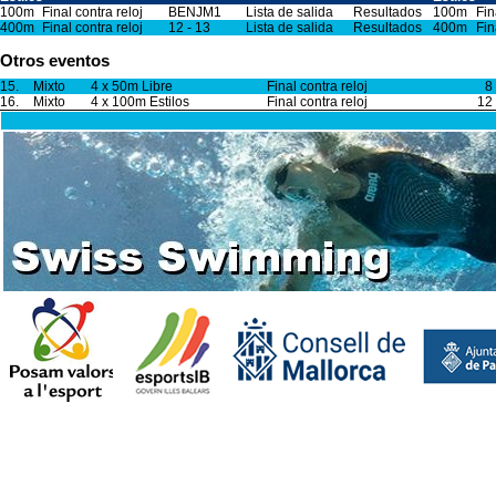
100m
Final contra reloj
BENJM1
Lista de salida
Resultados
100m
Fin
400m
Final contra reloj
12 - 13
Lista de salida
Resultados
400m
Fin
Otros eventos
15.
Mixto
4 x 50m Libre
Final contra reloj
8
16.
Mixto
4 x 100m Estilos
Final contra reloj
12 