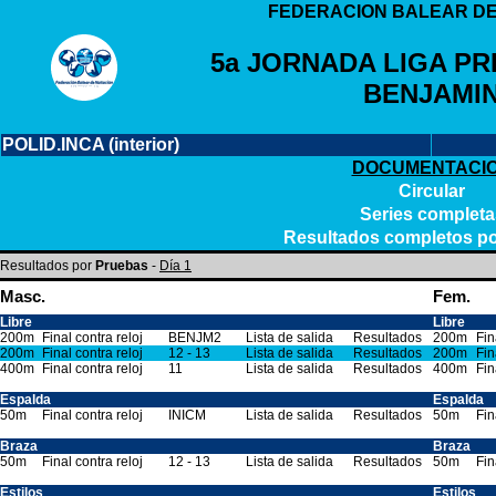
FEDERACION BALEAR DE
5a JORNADA LIGA PR
BENJAMI
POLID.INCA (interior)
DOCUMENTACI
Circular
Series completa
Resultados completos p
Resultados por
Pruebas
-
Día 1
Masc.
Fem.
Libre
Libre
200m
Final contra reloj
BENJM2
Lista de salida
Resultados
200m
Fin
200m
Final contra reloj
12 - 13
Lista de salida
Resultados
200m
Fin
400m
Final contra reloj
11
Lista de salida
Resultados
400m
Fin
Espalda
Espalda
50m
Final contra reloj
INICM
Lista de salida
Resultados
50m
Fin
Braza
Braza
50m
Final contra reloj
12 - 13
Lista de salida
Resultados
50m
Fin
Estilos
Estilos